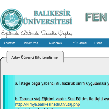
Anasayfa
Hakkımızda
Akademik
YÖK Atlası
Lisans
Aday Öğrenci Bilgilendirme
a. İsteğe bağlı yabancı dil hazırlık sınıfı uygulaması 
b. Zorunlu staj Eğitimi vardır. Staj Eğitim ile ilgili ay
http://kimya.balikesir.edu.tr/Staj.php