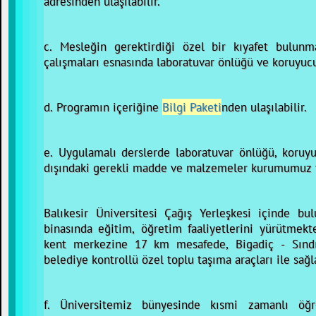
adresinden ulaşılabilir.
c. Mesleğin gerektirdiği özel bir kıyafet bulunmamaktadır. Anc
çalışmaları esnasında laboratuvar önlüğü ve koruyucu
d. Programın içeriğine
Bilgi Paketi
nden ulaşılabilir.
e. Uygulamalı derslerde laboratuvar önlüğü, koruy
dışındaki gerekli madde ve malzemeler kurumumuz t
Balıkesir Üniversitesi Çağış Yerleşkesi içinde bulunan Fen Edeb
binasında eğitim, öğretim faaliyetlerini yürütmektedir. Çağış Kampüsü Balıkesir
kent merkezine 17 km mesafede, Bigadiç - Sındırgı y
belediye kontrollü özel toplu taşıma araçları ile sağ
f. Üniversitemiz bünyesinde kısmi zamanlı öğr